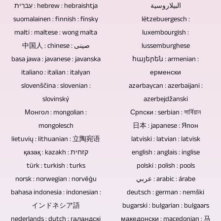
publikom.
البيلاروسية
עִברִית : hebrew : hebraishtja
i
iz
suomalainen : finnish : fínsky
lëtzebuergesch :
Ako
uzroci
drugih
malti : maltese : wong malta
luxembourgish :
se
gubitka
中国人 : chinese : صينى
lussemburghese
izvora
intervjui,
podataka.
basa jawa : javanese : javanska
հայերեն : armenian :
integrira,
razgovori
italiano : italian : italyan
ерменски
Blu-
slobodno
slovenščina : slovenian :
azərbaycan : azerbaijani :
ili
ray
nam
slovinský
azerbejdžanski
krugovi
diskovi,
Монгол : mongolian :
pošaljite
Српски : serbian : সার্বিয়ান
rasprava
DVD-
mongolesch
日本 : japanese : Япон
ovo.
snimaju
ovi
lietuvių : lithuanian : 立陶宛语
latviski : latvian : latvisk
Audio
bez
қазақ : kazakh : קזחית
english : anglais : inglise
i
zapisi
türk : turkish : turks
polski : polish : pools
publike,
CD-
sa
norsk : norwegian : norvēģu
عربي : arabic : árabe
nema
i
bahasa indonesia : indonesian :
deutsch : german : nemški
snimaka
potrebe
najbolji
インドネシア語
bugarski : bulgarian : bulgaars
koncerata
za
nederlands : dutch : галандскі
македонски : macedonian : 马