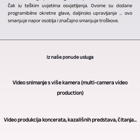
čak iu teškim uvjetima osvjetljenja. Ovome su dodane
programibilne okretne glave, daljinsko upravljanje ... ovo
smanjuje napor osoblja i značajno smanjuje troškove.
Iz naše ponude usluga
Video snimanje s više kamera (multi-camera video
production)
Kada
Video produkcija koncerata, kazališnih predstava, čitanja...
je
u