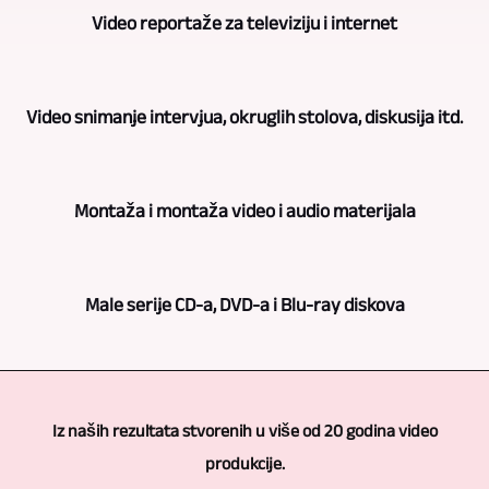
U
pitanju
Video reportaže za televiziju i internet
video
snimanje
snimanju
s
Kroz
kazališnih
Video snimanje intervjua, okruglih stolova, diskusija itd.
više
dugogodišnje
predstava,
kamera
djelovanje
koncerata,
Ovisno
i
imamo
Montaža i montaža video i audio materijala
čitanja
o
video
i
i
narudžbi,
produkcija,
bogato
Naravno,
sl.
koristimo
Videoproduktion
Male serije CD-a, DVD-a i Blu-ray diskova
iskustvo
snimanje
koristi
i
München
na
događaja,
se
nekoliko
je
Videoproduktion
ovom
koncerata,
naravno
kamera
vaš
München
području.
intervjua
Iz naših rezultata stvorenih u više od 20 godina video
nekoliko
za
partner.
je
Tijekom
i
produkcije.
kamera.
video
Za
također