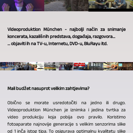
Videoproduktion München - najbolji način za snimanje
koncerata, kazališnih predstava, događaja, razgovora...
... objaviti ih na TV-u, Internetu, DVD-u, BluRayu itd.
Mali budžet nasuprot velikim zahtjevima?
Obično se morate usredotočiti na jedno ili drugo.
Videoproduktion München je iznimka i jedina tvrtka za
video produkciju koja pobija ovo pravilo. Koristimo
fotoaparate najnovije generacije s velikim senzorima slike
od 1 inča istog tipa. To osigurava optimalnu kvalitetu slike