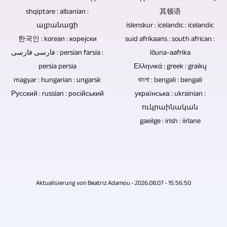
su
također
shqiptare : albanian :
其顿语
naginjanjem
izbor
se
ալբանացի
íslenskur : icelandic : icelandic
motora.
za
한국인 : korean : корејски
mogu
suid afrikaans : south african :
prodaju,
فارسی فارسی : persian farsia :
lõuna-aafrika
remiksirati
poklanjanje
persia persia
Ελληνικά : greek : graikų
i
magyar : hungarian : ungarsk
বাংলা : bengali : bengali
ili
remasterirati.
Русский : russian : російський
українська : ukrainian :
arhiviranje
ուկրաինական
glazbe
gaeilge : irish : iirlane
i
videa
za
uspomenu.
Aktualisierung von Beatriz Adamou - 2026.08.07 - 15:56:50