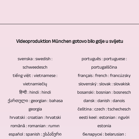
DVD-
vam
odvija
potrebna
ljudi.
ovi
istraživanje
tijekom
je
Daljinski
i
svih
video
samo
upravljive
CD-
zamislivih
montaže.
jedna
kamere
Videoproduktion München gotovo bilo gdje u svijetu
ovi
tematskih
Ako
osoba.
koristile
nemaju
područja
želite
Dodatni
svenska : swedish :
português : portuguese :
bi
elektroničke
kako
da
schweedesch
portugalščina
snimatelji
se
komponente.
biste
tiếng việt : vietnamese :
français : french : francúzsky
se
nisu
ako
Stoga
vietnamiečių
slovenský : slovak : slovakisk
proizveli
vaš
potrebni.
se
हिन्दी : hindi : hindi
bosanski : bosnian : bosnesch
nedostaju
TV
video
ქართული : georgian : bahasa
dansk : danish : danois
radi
te
reportaže
materijal
georgia
čeština : czech : tschechesch
o
potencijalne
i
hrvatski : croatian : hrvatski
ili
eesti keel : estonian : người
događaju
slabe
video
română : romanian : rumın
estonia
video
s
točke
español : spanish : ესპანური
беларускі : belarusian :
reportaže.
materijal