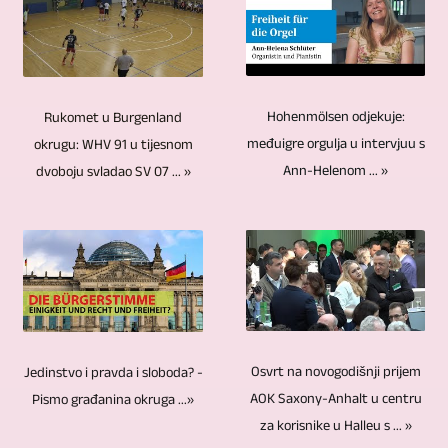
Integracija
iz
dvije
može
tvrdi
događanja,
dodatnog
središnje
kamere
proizvoditi
diskovi
sportska
teksta
točke
su
videozapise
i
natjecanja,
i
s
uvijek
Hohenmölsen odjekuje:
Rukomet u Burgenland
u
USB
nogomet,
slikovnog
obzirom
međuigre orgulja u intervjuu s
okrugu: WHV 91 u tijesnom
potrebne
8K
memorije
rukomet
materijala,
Ann-Helenom ... »
dvoboju svladao SV 07 ... »
na
kada
/
nisu
i
kao
zumiranje,
su
UHD-
dizajnirani
još
i
oštrinu
u
II
da
mnogo
integracija
i
pitanju
/
traju
toga.
logotipa
poravnanje.
intervjui
UHDTV2
vječno.
Naše
i
Za
i
/
Blu-
bogato
reklama
kontrolu
Osvrt na novogodišnji prijem
Jedinstvo i pravda i sloboda? -
razgovori
4320p.
ray
iskustvo
također
AOK Saxony-Anhalt u centru
Pismo građanina okruga ...»
svih
s
diskovi,
omogućuje
za korisnike u Halleu s ... »
se
kamera
više