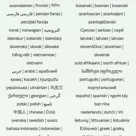
hơn
và
chỉnh
suomalainen ¦ finnish ¦ ফিনিশ
bosanski ¦ bosnian ¦ bosanski
độ
Blu-
nữa.
tài
فارسی فارسی ¦ persian farsia ¦
azərbaycan ¦ azerbaijani ¦
rất
cần
ray,
Do
perzijski farzija
azerbajdžanski
liệu
đa
thiết
DVD
norsk ¦ norwegian ¦ النرويجية
Српски ¦ serbian ¦ серб
kinh
video
dạng
để
íslenskur ¦ icelandic ¦ islandský
latviski ¦ latvian ¦ latvian
và
nghiệm
bổ
của
slovenský ¦ slovak ¦ sllovake
có
slovenščina ¦ slovenian ¦
CD
dày
sung
các
tiếng việt ¦ vietnamese ¦
slovensk
thể
là
dặn
cũng
vietnami
suid afrikaans ¦ south african ¦
máy
điều
chúng
của
عربي ¦ arabic ¦ арабский
სამხრეთ აფრიკელი
như
ảnh
khiển
không
қазақ ¦ kazakh ¦ ղազախ
português ¦ portuguese ¦
chúng
các
diễn
máy
українська ¦ ukrainian ¦ 乌克兰
португальский
chứa
tôi,
hiệu
ra
ქართული ¦ georgian ¦ گرجی
español ¦ spanish ¦ người tây
quay
bất
chúng
ứng
polski ¦ polish ¦ تلميع
ban nha
từ
từ
kỳ
tôi
中国人 ¦ chinese ¦ Ċiniż
nederlands ¦ dutch ¦ ডাচ
mờ
một
xa
thành
svenska ¦ swedish ¦ sueco
lietuvių ¦ lithuanian ¦ liotuáinis
có
cũng
điểm
phụ
bahasa indonesia ¦ indonesian ¦
Ελληνικά ¦ greek ¦ graikų
phần
thể
được
trung