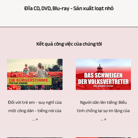
tôi
Tất
biểu
sử
camera
Đĩa CD, DVD, Blu-ray - Sản xuất loạt nhỏ
cũng
nhiên,
diễn
dụng
và
có
ghi
sân
nhiều
sản
Chúng
bề
lại
khấu,
camera
xuất
tôi
dày
các
Kết quả công việc của chúng tôi
các
để
video.
có
kinh
sự
bài
ghi
Một
thể
nghiệm
kiện,
đọc,
lại
số
cung
trong
buổi
v.v.
các
máy
cấp
lĩnh
hòa
được
cuộc
ảnh
cho
vực
nhạc,
thực
phỏng
cùng
bạn
này.
Người dân lên tiếng: Biểu
Đối với trẻ em - suy nghĩ của
buổi
hiện
vấn,
loại
việc
tình chống lại sự im lặng của
một công dân - tiếng nói của
Điều
biểu
bằng
bàn
... »
được
... »
sản
này
diễn
một
tròn,
sử
xuất
dẫn
sân
số