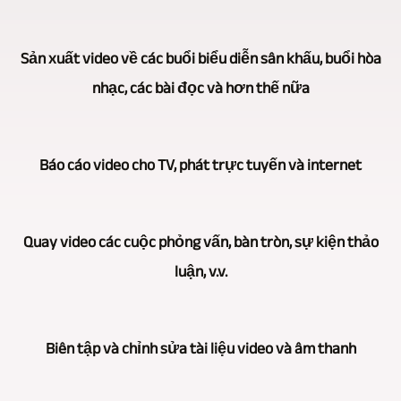
Một
Sản xuất video về các buổi biểu diễn sân khấu, buổi hòa
lĩnh
nhạc, các bài đọc và hơn thế nữa
vực
hoạt
Tất
động
Báo cáo video cho TV, phát trực tuyến và internet
nhiên,
chính
việc
của
Qua
quay
Quay video các cuộc phỏng vấn, bàn tròn, sự kiện thảo
Videoproduktion
nhiều
video
luận, v.v.
München
năm
các
là
hoạt
buổi
Chúng
quay
động,
Biên tập và chỉnh sửa tài liệu video và âm thanh
hòa
tôi
video
chúng
nhạc,
cũng
nhiều