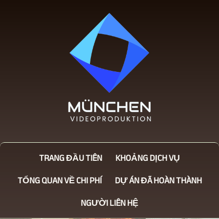
TRANG ĐẦU TIÊN
KHOẢNG DỊCH VỤ
TỔNG QUAN VỀ CHI PHÍ
DỰ ÁN ĐÃ HOÀN THÀNH
NGƯỜI LIÊN HỆ