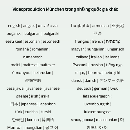
dựa
là
/
của
kiện
trong
Videoproduktion München trong những quốc gia khác
vào
một
4320p.
USB,
văn
khi
các
tình
thẻ
hóa
english ¦ anglais ¦ англійська
հայերեն ¦ armenian ¦ 亚美尼
tài
máy
huống
nhớ
bugarski ¦ bulgarian ¦ bułgarski
亚语
và
liệu
ảnh
phỏng
eesti keel ¦ estonian ¦ estonesch
français ¦ french ¦ צָרְפָתִית
và
thể
video
hiện
română ¦ romanian ¦
magyar ¦ hungarian ¦ ungarisch
vấn
ổ
thao,
đang
rumänesch
italiano ¦ italian ¦ italiaans
đại
và
cứng
các
malti ¦ maltese ¦ maltezer
Русский ¦ russian ¦ tiếng nga
được
được
trò
là
беларускі ¦ belarusian ¦
עִברִית ¦ hebrew ¦ hebrejski
sự
chỉnh
điều
chuyện
বেলারুশিয়ান
dansk ¦ danish ¦ デンマーク語
có
kiện
sửa.
khiển
basa jawa ¦ javanese ¦ javanese
với
deutsch ¦ german ¦ tysk
hạn.
xã
Văn
từ
gaeilge ¦ irish ¦ írska
lëtzebuergesch ¦
một
Ưu
hội
bản,
日本 ¦ japanese ¦ japanisch
luxembourgish ¦
xa.
số
điểm
và
türk ¦ turkish ¦ turski
luksemburgase
hình
Sự
người.
của
한국인 ¦ korean ¦ 韓国語
македонски ¦ macedonian ¦ 마
nhiều
ảnh
căn
Mức
Монгол ¦ mongolian ¦ 몽고 어
케도니아 어
đĩa