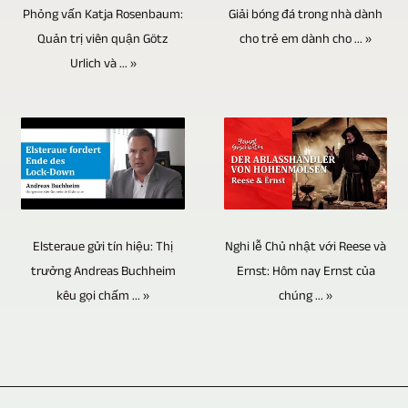
cung
tiện
đề
bản
Giải bóng đá trong nhà dành
Phỏng vấn Katja Rosenbaum:
có
người.
cấp
lưu
trải
cho trẻ em dành cho ... »
Quản trị viên quận Götz
nhạc
thể
Tất
khả
trữ
Urlich và ... »
dài
phim
thực
nhiên,
năng
khác
từ
hoặc
hiện
chúng
sản
và
tin
bản
việc
tôi
xuất
không
tức
âm
này
dựa
video
chỉ
và
thanh
bằng
vào
ở
để
thông
phải
phương
phương
8K
lưu
Nghi lễ Chủ nhật với Reese và
tin
Elsteraue gửi tín hiệu: Thị
được
pháp
pháp
/
Ernst: Hôm nay Ernst của
trữ.
trưởng Andreas Buchheim
hiện
điều
nhiều
nhiều
chúng ... »
kêu gọi chấm ... »
UHD-
Thời
tại
chỉnh
camera.
camera
II
hạn
đến
và
Chúng
vì
/
sử
các
trộn
tôi
đây
UHDTV2
dụng
sự
lẫn