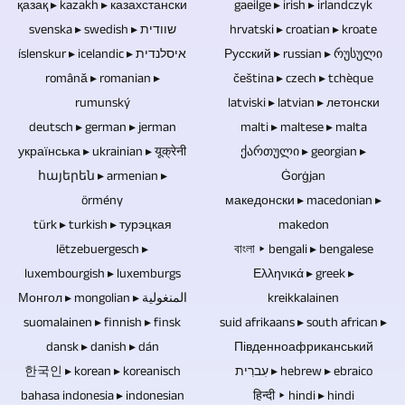
Ekstra
қазақ ▸ kazakh ▸ казахстански
gaeilge ▸ irish ▸ irlandczyk
av
ikke
forske
er
svenska ▸ swedish ▸ שוודית
hrvatski ▸ croatian ▸ kroate
kameramenn
om
inneholder
på
íslenskur ▸ icelandic ▸ איסלנדית
Русский ▸ russian ▸ რუსული
du
er
arrangementet
noen
română ▸ romanian ▸
čeština ▸ czech ▸ tchèque
alle
velkommen
ikke
blir
rumunský
latviski ▸ latvian ▸ летонски
elektroniske
tenkelige
til
nødvendig.
deutsch ▸ german ▸ jerman
malti ▸ maltese ▸ malta
deltatt
komponenter.
fagområder
å
українська ▸ ukrainian ▸ यूक्रेनी
ქართული ▸ georgian ▸
av
Blu-
for
հայերեն ▸ armenian ▸
sende
Ġorġjan
et
ray-
å
örmény
македонски ▸ macedonian ▸
inn
publikum.
plater,
türk ▸ turkish ▸ турэцкая
makedon
produsere
dette.
Hvis
lëtzebuergesch ▸
বাংলা ▸ bengali ▸ bengalese
DVD-
TV-
Lydspor
luxembourgish ▸ luxemburgs
Ελληνικά ▸ greek ▸
intervjuer,
er
reportasjer
fra
Монгол ▸ mongolian ▸ المنغولية
kreikkalainen
samtaler
og
og
suomalainen ▸ finnish ▸ finsk
suid afrikaans ▸ south african ▸
konsertopptak
eller
CD-
dansk ▸ danish ▸ dán
Південноафриканський
videoreportasjer.
kan
diskusjonsrunder
한국인 ▸ korean ▸ koreanisch
עִברִית ▸ hebrew ▸ ebraico
er
også
bahasa indonesia ▸ indonesian
हिन्दी ▸ hindi ▸ hindi
tas