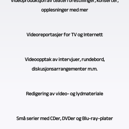
Videoproduksjon av teaterforestillinger, konserter,
det
opplesninger med mer
gjelder
opptak
For
av
Videoreportasjer for TV og Internett
videoopptak
flere
av
kameraer
Gjennom
konserter,
Videoopptak av intervjuer, rundebord,
og
å
teaterforestillinger,
diskusjonsarrangementer m.m.
videoproduksjon,
jobbe
opplesninger
er
som
osv.
Bruk
Videoproduktion
videojournalist
Redigering av video- og lydmateriale
bruker
av
München
i
vi
flere
din
mange
Det
konsekvent
kameraer
partner.
Små serier med CDer, DVDer og Blu-ray-plater
år,
er
flerkamerametoden.
er
Det