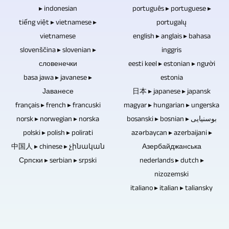
for
remikses
▸ indonesian
português ▸ portuguese ▸
opp
musikk
tiếng việt ▸ vietnamese ▸
og
portugalų
uten
og
vietnamese
english ▸ anglais ▸ bahasa
remasteres.
publikum,
video
slovenščina ▸ slovenian ▸
inggris
er
словенечки
eesti keel ▸ estonian ▸ người
er
basa jawa ▸ javanese ▸
estonia
det
derfor
Јаванесе
日本 ▸ japanese ▸ japansk
ikke
førstevalget
français ▸ french ▸ francuski
magyar ▸ hungarian ▸ ungerska
behov
som
norsk ▸ norwegian ▸ norska
bosanski ▸ bosnian ▸ بوسنیایی
for
polski ▸ polish ▸ polirati
azərbaycan ▸ azerbaijani ▸
suvenir,
中国人 ▸ chinese ▸ չինական
Азербайджанська
en
som
Српски ▸ serbian ▸ srpski
nederlands ▸ dutch ▸
motorpantilt.
gave
nizozemski
eller
italiano ▸ italian ▸ taliansky
til
salgs.