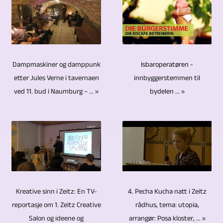
vises
Videoproduktion
ray-
blitt
uunngåelig
perspektiver
på
München
plater
laget
videoredigeringen.
i
bildet
på
i
opp
Under
bildet.
i
kompromiss.
små
gjennom
videoredigeringen
Vi
Isbaroperatøren -
Dampmaskiner og damppunk
intervjuer
Opptaket
mengder.
årene.
blir
innbyggerstemmen til
etter Jules Verne i tavernaen
er
med
er
Når
De
bydelen ... »
ved 11. bud i Naumburg – ... »
lydsporene
avhengige
kun
minst
det
undersøkte
og
av
én
i
gjelder
temaene
lydsporene
moderne
person,
4K/UHD.
arkivering,
så
sett
kameraer
er
Videomaterialet
tilbyr
vel
på,
som
to
er
CDer,
som
justert
er
kameraer
redigert
DVDer
stedene
og
4. Pecha Kucha natt i Zeitz
Kreative sinn i Zeitz: En TV-
fjernstyrte.
noen
på
og
var
rådhus, tema: utopia,
reportasje om 1. Zeitz Creative
mikset
Fra
ganger
datamaskiner
Blu-
arrangør: Posa kloster, ... »
Salon og ideene og
svært