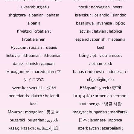
ausrichten.
teilnehmen,
produzieren.
Ewigkeit
ist
: luksemburgiešu
norsk : norwegian : noors
gestaltet
Es
setzen
gewährleistet.
shqiptare : albanian : bahasa
íslenskur : icelandic : islandsk
so
und
lassen
wir
albania
basa jawa : javanese : Ιάβας
Blu-
reichhaltig,
eingebunden.
sich
hrvatski : croatian :
latviski : latvian : letonca
selbstverständlich
ray-
dass
Sie
kroatialainen
auf
español : spanish : hispaania
auf
Discs,
wir
Русский : russian : russies
können
keel
diese
das
DVDs
für
lietuvių : lithuanian : lithuanian
tiếng việt : vietnamese :
auch
Weise
bewährte
und
dansk : danish : дацкая
vietnamesisk
Sie
bereits
5
Multikameraverfahren.
македонски : macedonian : マ
bahasa indonesia : indonesian :
CDs
zu
vorhandenes
und
ケドニアの
ინდონეზიური
In
fehlen
allen
Bild-,
svenska : swedish : সুইডিশ
Ελληνικά : greek : यूनानी
mehr
wie
elektronische
möglichen
nederlands : dutch : hollandi
հայերեն : armenian : erməni
Text-,
Kameras
weit
Komponenten.
keel
বাংলা : bengali : 벵골 사람
Themen
Video-
durch
es
Монгол : mongolian : 몽고 어
magyar : hungarian : madžarski
Somit
TV-
und
eine
bugarski : bulgarian : بلغاری
日本 : japanese : japonca
notwendig
fehlen
Beiträge
Audiomatrerial
қазақ : kazakh : الكازاخستانية
einzige
azərbaycan : azerbaijani :
ist,
diese