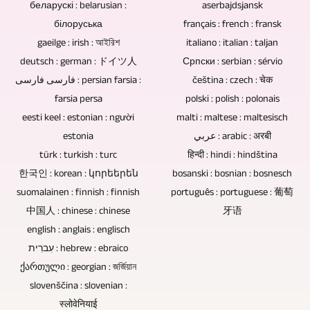
und
беларускі : belarusian :
übermitteln.
aserbajdsjansk
Person
die
potentiellen
Video-
білоруська
français : french : fransk
Sollen
bedienen.
Kameras
Schwachstellen
gaeilge : irish : আইরিশ
italiano : italian : taljan
Reportagen
z.B.
Dies
fernsteuern
deutsch : german : ドイツ人
Српски : serbian : sérvio
und
produzieren
die
spart
فارسی فارسی : persian farsia :
čeština : czech : चेक
zu
Ursachen
können.
Audiotracks
farsia persa
polski : polish : polonais
Personalkosten
können,
für
eesti keel : estonian : người
malti : maltese : maltesisch
einer
für
ist
Datenverluste.
estonia
عربي : arabic : अरबी
Konzertaufzeichnung
Sie.
davon
türk : turkish : turc
हिन्दी : hindi : hindština
Blu-
gemastert
한국인 : korean : կորեերեն
bosanski : bosnian : bosnesch
abhängig,
ray-
werden,
suomalainen : finnish : finnish
português : portuguese : 葡萄
ob
Discs,
中国人 : chinese : chinese
können
牙语
es
DVDs
english : anglais : englisch
wir
sich
und
עִברִית : hebrew : ebraico
dies
um
ქართული : georgian : জর্জিয়ান
CDs
tun
slovenščina : slovenian :
eine
sind
oder
स्लोवेनियाई