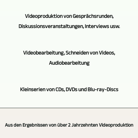
auf
Videoproduktion
Auch
Video
Videoproduktion von Gesprächsrunden,
geht,
in
von
Diskussionsveranstaltungen, Interviews usw.
ist
diesem
Konzerten,
Videoproduktion
Bereich
Theateraufführungen,
Je
München
können
Videobearbeitung, Schneiden von Videos,
Lesungen
nach
ihr
wir
Audiobearbeitung
etc.
Auftrag
Partner.
Dank
erfolgt
setzen
Für
langjähriger
Veranstaltungen,
selbstverständlich
wir
solche
Kleinserien von CDs, DVDs und Blu-ray-Discs
Tätigkeit
Konzerte,
mit
auch
Produktionen
auf
Theateraufführungen,
mehreren
bei
setzen
Videoproduktion
einen
Gespräche
Kameras.
der
wir
München
großen
usw.
Aus den Ergebnissen von über 2 Jahrzehnten Videoproduktion
Sollen
Videoproduktion
Kameras
ist
Erfahrungsschatz
auf
die